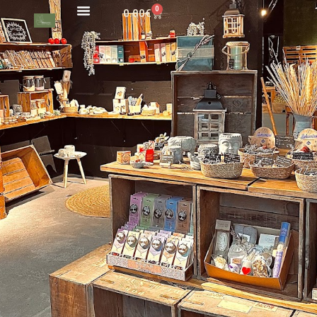
0
0.00
€