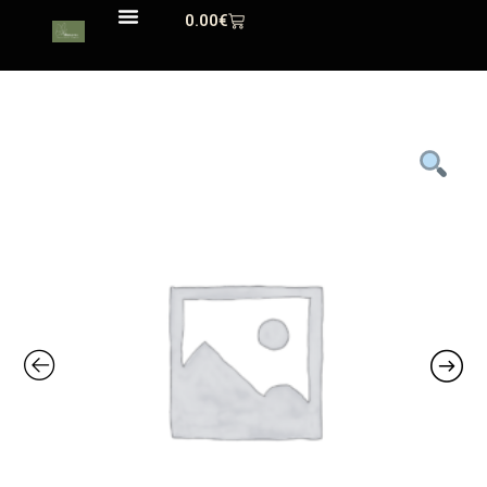
0.00
€