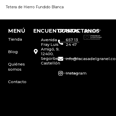
Tetera de Hierro Fundido Blanca
MENÚ
ENCUENTRANOS
CONTACTANOS
Tienda
Avenida
657 13
Fray Luis
24 47
Amigó, 9,
Blog
12400,
Segorbe,
info@lacasadelgranel.c
Castellón
Quiénes
somos
Instagram
Contacto