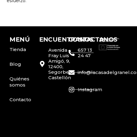
esfuerzo.
MENÚ
ENCUENTRANOS
CONTACTANOS
Tienda
Avenida
657 13
Fray Luis
24 47
Amigó, 9,
Blog
12400,
Segorbe,
info@lacasadelgranel.c
Castellón
Quiénes
somos
Instagram
Contacto