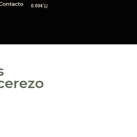
Contacto
0.00
€
s
 cerezo