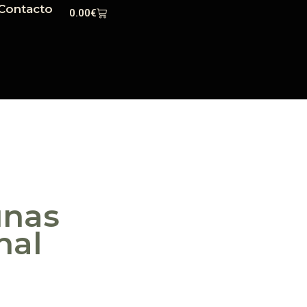
Contacto
0.00
€
unas
nal