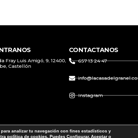
NTRANOS
CONTACTANOS
a Fray Luis Amigó, 9, 12400,
657 13 24 47
be, Castellón
info@lacasadelgranel.c
Instagram
 para analizar tu navegación con fines estadísticos y
Creado por Tandem Marketing Digital
stra
política de cookies
. Puedes Configurar, Aceptar o