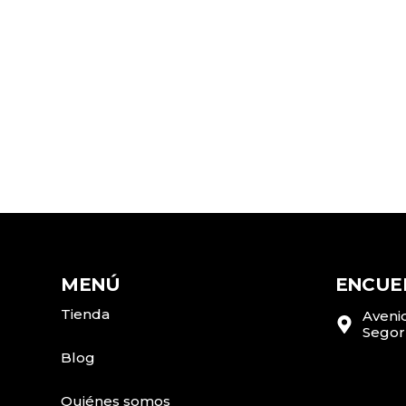
MENÚ
ENCUE
Tienda
Avenid
Segor
Blog
Quiénes somos