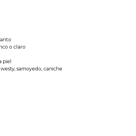
manto
nco o claro
a piel
, westy, samoyedo, caniche