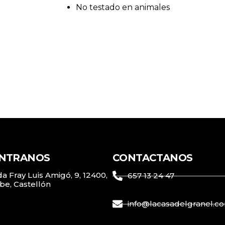
No testado en animales
NTRANOS
CONTACTANOS
a Fray Luis Amigó, 9, 12400,
657 13 24 47
be, Castellón
info@lacasadelgranel.c