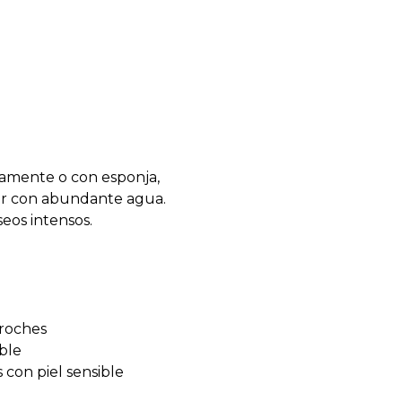
ctamente o con esponja,
rar con abundante agua.
eos intensos.
droches
ble
con piel sensible