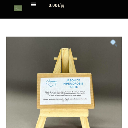
0.00
€