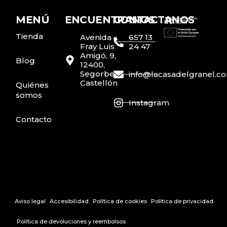
MENÚ
ENCUENTRANOS
CONTACTANOS
Tienda
Avenida
657 13
Fray Luis
24 47
Amigó, 9,
Blog
12400,
Segorbe,
info@lacasadelgranel.c
Castellón
Quiénes
somos
Instagram
Contacto
Aviso legal
Accesibilidad
Política de cookies
Política de privacidad
Política de devoluciones y reembolsos