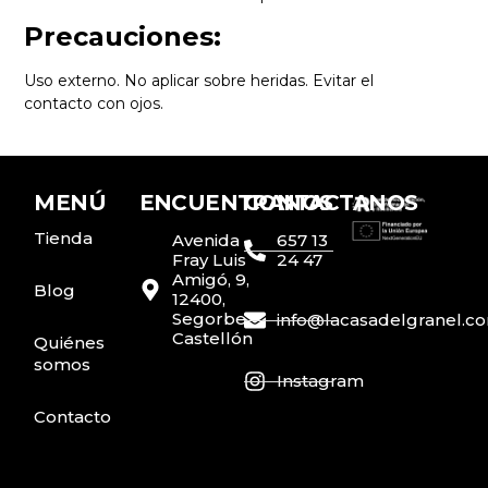
Precauciones:
Uso externo. No aplicar sobre heridas. Evitar el
contacto con ojos.
MENÚ
ENCUENTRANOS
CONTACTANOS
Tienda
Avenida
657 13
Fray Luis
24 47
Amigó, 9,
Blog
12400,
Segorbe,
info@lacasadelgranel.c
Castellón
Quiénes
somos
Instagram
Contacto