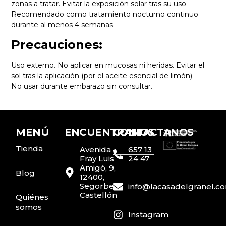
zonas a tratar. Evitar la exposición solar tras su uso.
Recomendado como tratamiento nocturno continuo
durante al menos 4 semanas.
Precauciones:
Uso externo. No aplicar en mucosas ni heridas. Evitar el
sol tras la aplicación (por el aceite esencial de limón).
No usar durante embarazo sin consultar.
MENÚ
ENCUENTRANOS
CONTACTANOS
Tienda
Avenida
657 13
Fray Luis
24 47
Amigó, 9,
Blog
12400,
Segorbe,
info@lacasadelgranel.c
Castellón
Quiénes
somos
Instagram