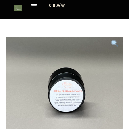
0.00
€