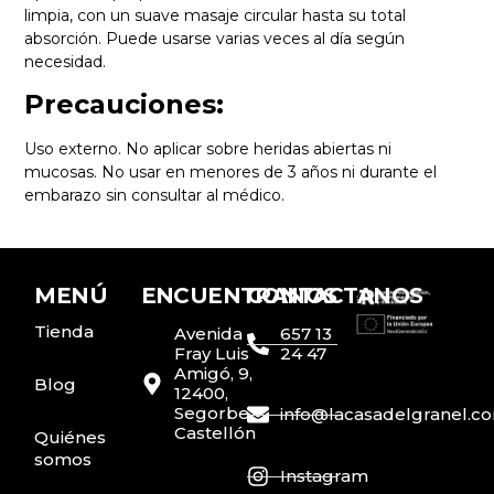
limpia, con un suave masaje circular hasta su total
absorción. Puede usarse varias veces al día según
necesidad.
Precauciones:
Uso externo. No aplicar sobre heridas abiertas ni
mucosas. No usar en menores de 3 años ni durante el
embarazo sin consultar al médico.
MENÚ
ENCUENTRANOS
CONTACTANOS
Tienda
Avenida
657 13
Fray Luis
24 47
Amigó, 9,
Blog
12400,
Segorbe,
info@lacasadelgranel.c
Castellón
Quiénes
somos
Instagram