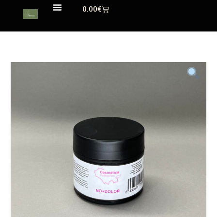
0.00
€