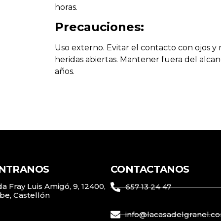
horas.
Precauciones:
Uso externo. Evitar el contacto con ojos y
heridas abiertas. Mantener fuera del alca
años.
NTRANOS
CONTACTANOS
a Fray Luis Amigó, 9, 12400,
657 13 24 47
be, Castellón
info@lacasadelgranel.c