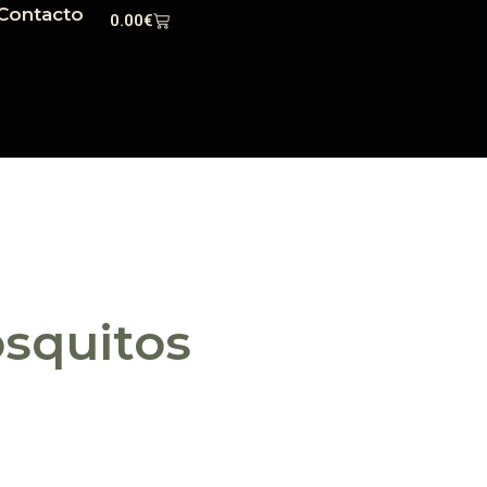
Contacto
0.00
€
squitos