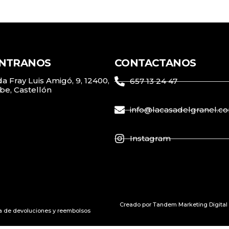
NTRANOS
CONTACTANOS
a Fray Luis Amigó, 9, 12400,
657 13 24 47
be, Castellón
info@lacasadelgranel.c
Instagram
Creado por Tandem Marketing Digital
ca de devoluciones y reembolsos