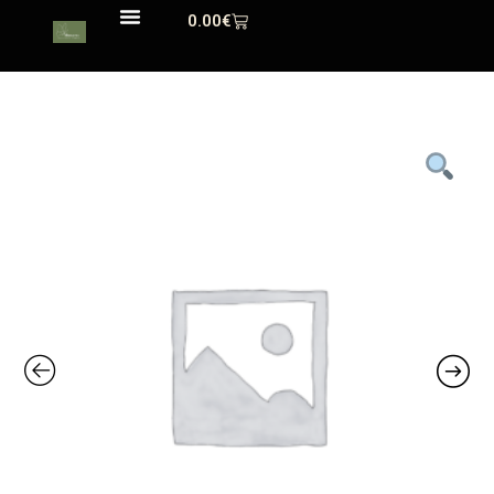
0.00
€