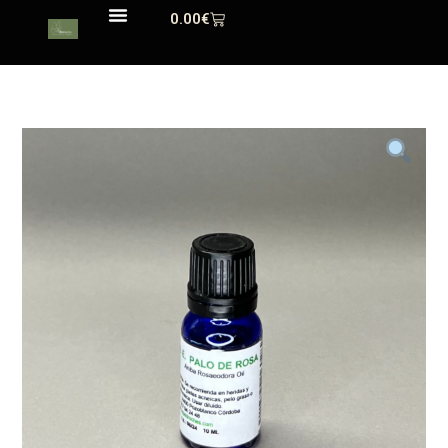
0.00
€