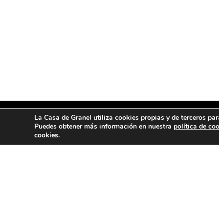
La Casa de Granel utiliza cookies propias y de terceros par
Puedes obtener más información en nuestra
política de co
cookies.
MENÚ
ENCUE
Tienda
Avenid
Segor
Blog
Quiénes somos