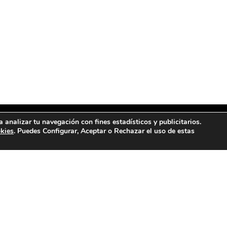
a analizar tu navegación con fines estadísticos y publicitarios.
okies
. Puedes Configurar, Aceptar o Rechazar el uso de estas
NTRANOS
CONTACTANOS
a Fray Luis Amigó, 9, 12400,
657 13 24 47
be, Castellón
info@lacasadelgranel.c
Instagram