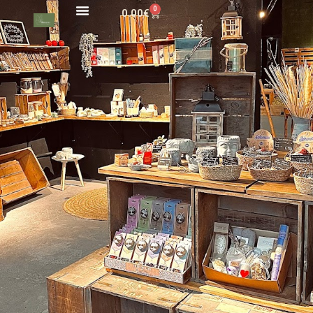
0
0.00
€