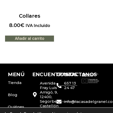
Collares
8.00
€
IVA Incluido
Añadir al carrito
MENÚ
ENCUENTRANOS
CONTACTANOS
Tienda
Avenida
657 13
Fray Luis
24 47
Amigó, 9,
Blog
12400,
Segorbe,
info@lacasadelgranel.c
Castellón
Quiénes
somos