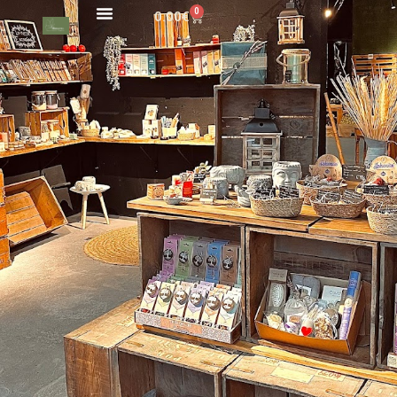
0
0.00
€