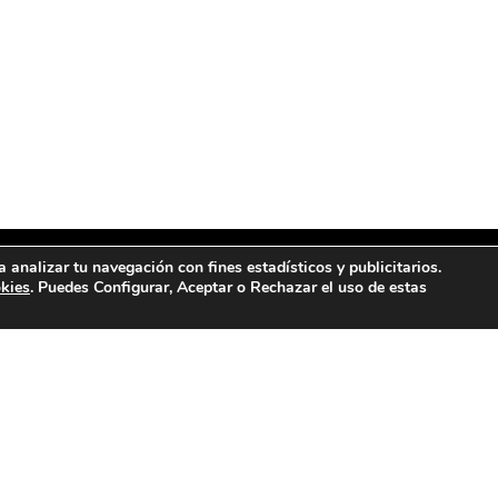
a analizar tu navegación con fines estadísticos y publicitarios.
okies
. Puedes Configurar, Aceptar o Rechazar el uso de estas
NTRANOS
CONTACTANOS
a Fray Luis Amigó, 9, 12400,
657 13 24 47
be, Castellón
info@lacasadelgranel.c
Instagram