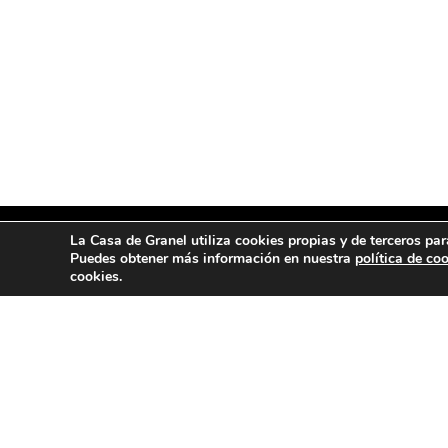
La Casa de Granel utiliza cookies propias y de terceros par
Puedes obtener más información en nuestra
política de co
cookies.
MENÚ
ENCUE
Tienda
Avenid
Segor
Blog
Quiénes somos