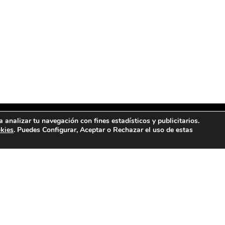
a analizar tu navegación con fines estadísticos y publicitarios.
okies
. Puedes Configurar, Aceptar o Rechazar el uso de estas
NTRANOS
CONTACTANOS
a Fray Luis Amigó, 9, 12400,
657 13 24 47
be, Castellón
info@lacasadelgranel.c
Instagram