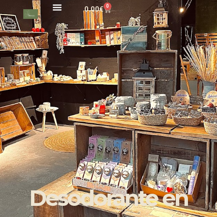
0
0.00
€
Desodorante en