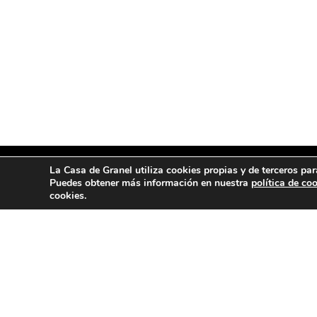
La Casa de Granel utiliza cookies propias y de terceros par
Puedes obtener más información en nuestra
política de co
cookies.
MENÚ
ENCUE
Tienda
Avenid
Segor
Blog
Quiénes somos