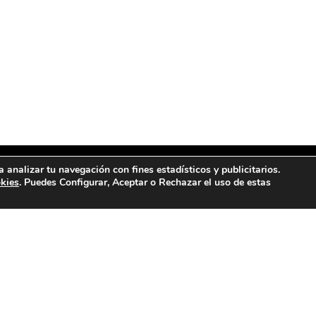
a analizar tu navegación con fines estadísticos y publicitarios.
okies
. Puedes Configurar, Aceptar o Rechazar el uso de estas
NTRANOS
CONTACTANOS
a Fray Luis Amigó, 9, 12400,
657 13 24 47
be, Castellón
info@lacasadelgranel.c
Instagram