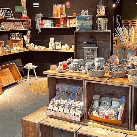
0
0.00
€