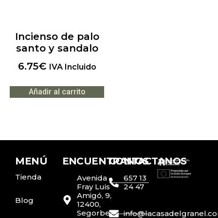
Incienso de palo
santo y sandalo
6.75
€
IVA Incluido
Añadir al carrito
MENÚ
ENCUENTRANOS
CONTACTANOS
Tienda
Avenida
657 13
Fray Luis
24 47
Amigó, 9,
Blog
12400,
Segorbe,
info@lacasadelgranel.c