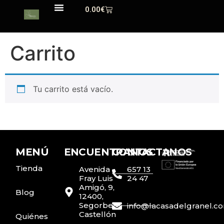
0.00
€
Carrito
Tu carrito está vacío.
MENÚ
ENCUENTRANOS
CONTACTANOS
Tienda
Avenida
657 13
Fray Luis
24 47
Amigó, 9,
Blog
12400,
Segorbe,
info@lacasadelgranel.c
Castellón
Quiénes